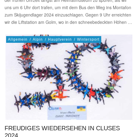
der frühen Uhrzeit längst am Heimatmuseum zu spüren, als wir
uns um 6 Uhr dort trafen, um mit dem Bus den Weg ins Montafon
zum Skijugendlager 2024 einzuschlagen. Gegen 9 Uhr erreichten
wir die Liftstation am Golm, wo in den schneebedeckten Höhen …
Allgemein
/
Alpin
/
Hauptverein
/
Wintersport
FREUDIGES WIEDERSEHEN IN CLUSES
2024