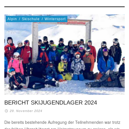
Alpin
/
Skischule
/
Wintersport
BERICHT SKIJUGENDLAGER 2024
29. November 2024
Die bereits bestehende Aufregung der Teilnehmenden war trotz