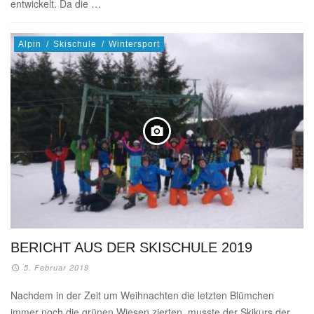
entwickelt. Da die …
Alpin
/
Skischule
/
Wintersport
BERICHT AUS DER SKISCHULE 2019
5. Februar 2019
Nachdem in der Zeit um Weihnachten die letzten Blümchen
immer noch die grünen Wiesen zierten, musste der Skikurs der