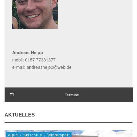
Andreas Neipp
mobil: 0157 77331377
e-mail: andreasneipp@web.de
Termine
AKTUELLES
Alpin
/
Skischule
/
Wintersport