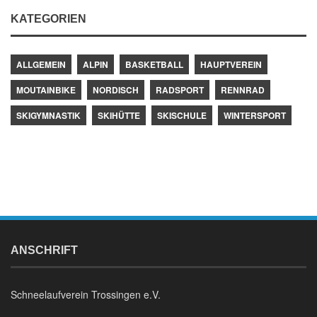
KATEGORIEN
ALLGEMEIN
ALPIN
BASKETBALL
HAUPTVEREIN
MOUTAINBIKE
NORDISCH
RADSPORT
RENNRAD
SKIGYMNASTIK
SKIHÜTTE
SKISCHULE
WINTERSPORT
ANSCHRIFT
Schneelaufverein Trossingen e.V.