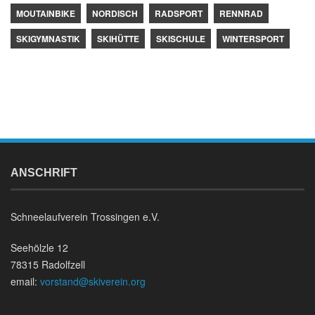
MOUTAINBIKE
NORDISCH
RADSPORT
RENNRAD
SKIGYMNASTIK
SKIHÜTTE
SKISCHULE
WINTERSPORT
ANSCHRIFT
Schneelaufverein Trossingen e.V.
Seehölzle 12
78315 Radolfzell
email:
vorstand@skiverein.org