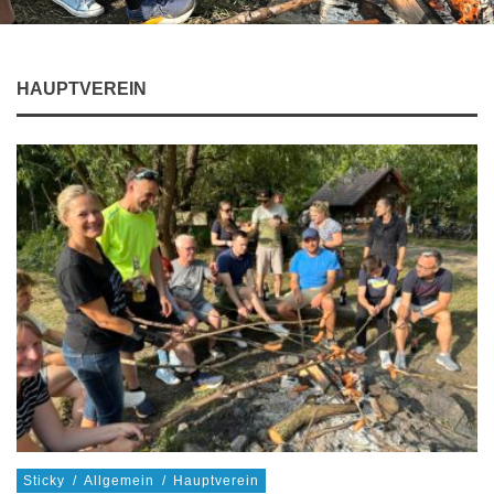
HAUPTVEREIN
Sticky
/
Allgemein
/
Hauptverein