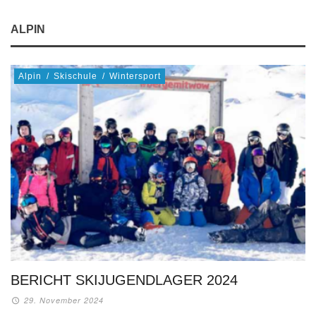
ALPIN
Alpin
/
Skischule
/
Wintersport
BERICHT SKIJUGENDLAGER 2024
29. November 2024