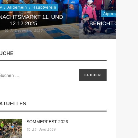
ky
/
Allgemein
/
Hauptverein
Alpin
/
Skischule
NACHTSMARKT 11. UND
12.12.2025
BERICHT SKIJUG
7. Dezember 2025
29. Nove
UCHE
KTUELLES
SOMMERFEST 2026
29. Juni 2026