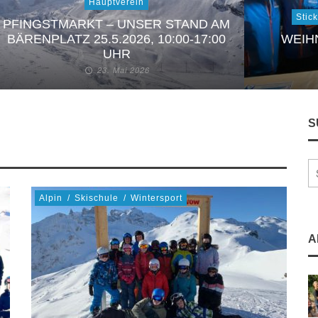
Hauptverein
Stic
PFINGSTMARKT – UNSER STAND AM
BÄRENPLATZ 25.5.2026, 10:00-17:00
WEIH
UHR
23. Mai 2026
S
Alpin
/
Skischule
/
Wintersport
A