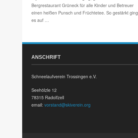
Bergrestaurant Grüneck für alle Kinder und Betreuer
einen heißen Punsch und Früchtetee. So gestärkt ging
es auf …
ANSCHRIFT
Schneelaufverein Trossingen e.V.
Seehölzle 12
78315 Radolfzell
email:
vorstand@skiverein.org