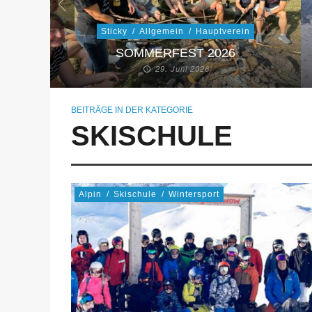
Sticky
/
Allgemein
/
Hauptverein
SOMMERFEST 2026
29. Juni 2026
BEITRÄGE IN DER KATEGORIE
SKISCHULE
Alpin
/
Skischule
/
Wintersport