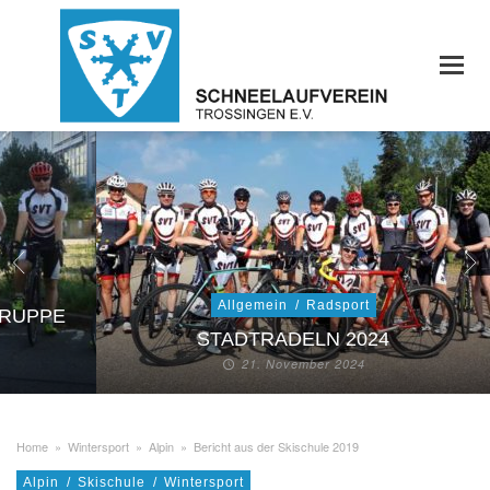
Allgemein
/
Radsport
GRUPPE
STADTRADELN 2024
21. November 2024
Home
»
Wintersport
»
Alpin
»
Bericht aus der Skischule 2019
Alpin
/
Skischule
/
Wintersport