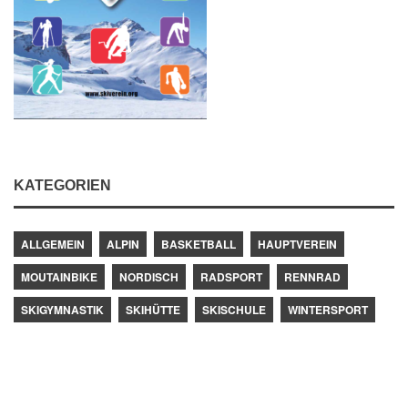
KATEGORIEN
ALLGEMEIN
ALPIN
BASKETBALL
HAUPTVEREIN
MOUTAINBIKE
NORDISCH
RADSPORT
RENNRAD
SKIGYMNASTIK
SKIHÜTTE
SKISCHULE
WINTERSPORT