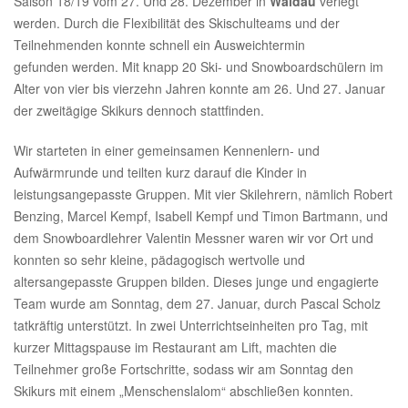
Saison 18/19 vom 27. Und 28. Dezember in
Waldau
verlegt
werden. Durch die Flexibilität des Skischulteams und der
Teilnehmenden konnte schnell ein Ausweichtermin
gefunden werden. Mit knapp 20 Ski- und Snowboardschülern im
Alter von vier bis vierzehn Jahren konnte am 26. Und 27. Januar
der zweitägige Skikurs dennoch stattfinden.
Wir starteten in einer gemeinsamen Kennenlern- und
Aufwärmrunde und teilten kurz darauf die Kinder in
leistungsangepasste Gruppen. Mit vier Skilehrern, nämlich Robert
Benzing, Marcel Kempf, Isabell Kempf und Timon Bartmann, und
dem Snowboardlehrer Valentin Messner waren wir vor Ort und
konnten so sehr kleine, pädagogisch wertvolle und
altersangepasste Gruppen bilden. Dieses junge und engagierte
Team wurde am Sonntag, dem 27. Januar, durch Pascal Scholz
tatkräftig unterstützt. In zwei Unterrichtseinheiten pro Tag, mit
kurzer Mittagspause im Restaurant am Lift, machten die
Teilnehmer große Fortschritte, sodass wir am Sonntag den
Skikurs mit einem „Menschenslalom“ abschließen konnten.