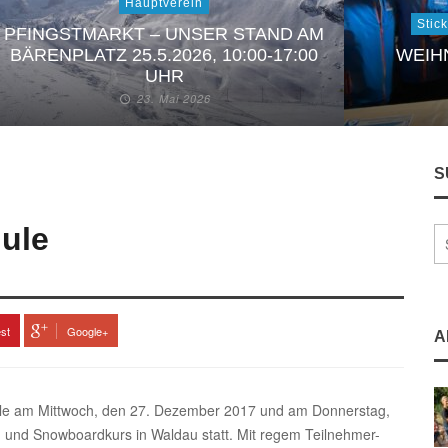
Hauptverein
Stic
PFINGSTMARKT – UNSER STAND AM
BÄRENPLATZ 25.5.2026, 10:00-17:00
WEIH
UHR
23. Mai 2026
S
hule
est
Google+
A
hule am Mittwoch, den 27. Dezember 2017 und am Donnerstag,
i- und Snowboardkurs in Waldau statt. Mit regem Teilnehmer-