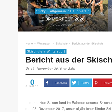
Sticky
/
Allgemein
/
Hauptverein
SOMMERFEST 2026
29. Juni 2026
Home
»
Wintersport
»
Skischule
»
Bericht aus der Skischule
Skischule
/
Wintersport
Bericht aus der Skisc
13. November 2018
2.9k
0
Facebook
Twitter
Pinter
SHARES
In der letzten Saison fand im Rahmen unserer Skisc
den 28. Dezember 2017, unser alljährlicher Kinder-Sk