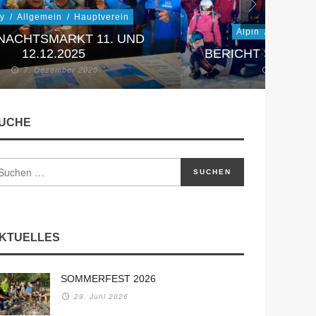
ky
/
Allgemein
/
Hauptverein
Alpin
/
Skischule
NACHTSMARKT 11. UND
12.12.2025
BERICHT SKIJUG
7. Dezember 2025
29. Nove
UCHE
KTUELLES
SOMMERFEST 2026
29. Juni 2026