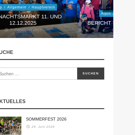
ky
/
Allgemein
/
Hauptverein
Alpin
/
Skischule
NACHTSMARKT 11. UND
12.12.2025
BERICHT SKIJUG
7. Dezember 2025
29. Nove
UCHE
KTUELLES
SOMMERFEST 2026
29. Juni 2026