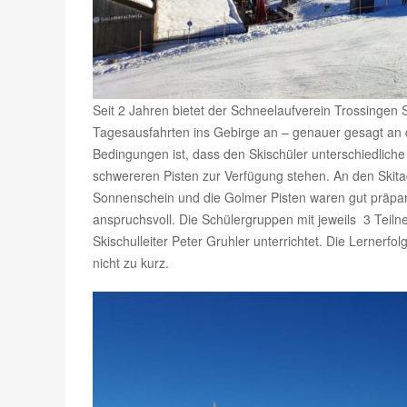
Seit 2 Jahren bietet der Schneelaufverein Trossingen 
Tagesausfahrten ins Gebirge an – genauer gesagt an 
Bedingungen ist, dass den Skischüler unterschiedlich
schwereren Pisten zur Verfügung stehen. An den Skit
Sonnenschein und die Golmer Pisten waren gut präpari
anspruchsvoll. Die Schülergruppen mit jeweils 3 Te
Skischulleiter Peter Gruhler unterrichtet. Die Lernerf
nicht zu kurz.