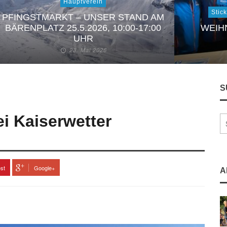
Hauptverein
Stic
PFINGSTMARKT – UNSER STAND AM
BÄRENPLATZ 25.5.2026, 10:00-17:00
WEIH
UHR
23. Mai 2026
S
i Kaiserwetter
est
Google+
A