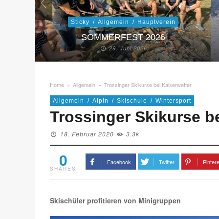
Sticky
/
Allgemein
/
Hauptverein
SOMMERFEST 2026
29. Juni 2026
Home
»
Allgemein
»
Trossinger Skikurse bei Kaiserwetter
Allgemein
/
Alpin
/
Skischule
/
Wintersport
Trossinger Skikurse be
18. Februar 2020
3.3k
0
Facebook
Twitter
Pinter
SHARES
Skischüler profitieren von Minigruppen