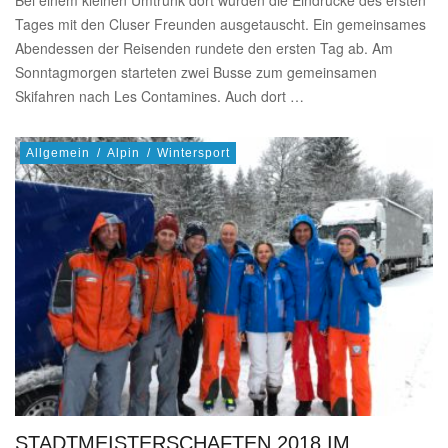
Bei einem kleinen Umtrunk dort wurden die Eindrücke des ersten
Tages mit den Cluser Freunden ausgetauscht. Ein gemeinsames
Abendessen der Reisenden rundete den ersten Tag ab. Am
Sonntagmorgen starteten zwei Busse zum gemeinsamen
Skifahren nach Les Contamines. Auch dort …
Allgemein
/
Alpin
/
Wintersport
STADTMEISTERSCHAFTEN 2018 IM