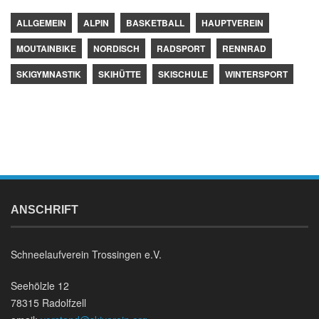
ALLGEMEIN
ALPIN
BASKETBALL
HAUPTVEREIN
MOUTAINBIKE
NORDISCH
RADSPORT
RENNRAD
SKIGYMNASTIK
SKIHÜTTE
SKISCHULE
WINTERSPORT
ANSCHRIFT
Schneelaufverein Trossingen e.V.
Seehölzle 12
78315 Radolfzell