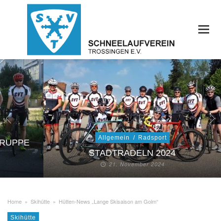
Allgemein
/
Radsport
GRUPPE
STADTRADELN 2024
21. November 2024
Home
»
Skihütte
»
Hütten-News „Lange Skisaison am Golm“
Skihütte