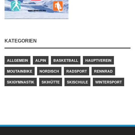
KATEGORIEN
ALLGEMEIN
ALPIN
BASKETBALL
HAUPTVEREIN
MOUTAINBIKE
NORDISCH
RADSPORT
RENNRAD
SKIGYMNASTIK
SKIHÜTTE
SKISCHULE
WINTERSPORT