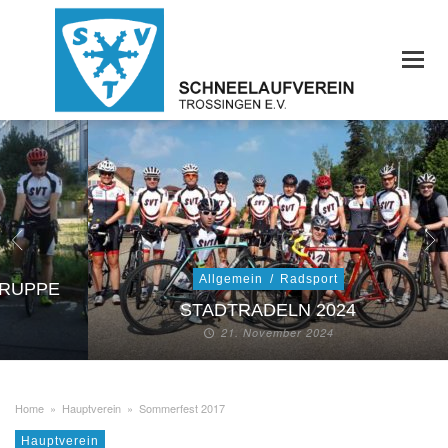
Allgemein
/
Radsport
GRUPPE
STADTRADELN 2024
21. November 2024
Home
»
Hauptverein
»
Sommerfest 2017
Hauptverein