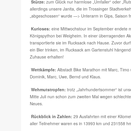
Stürze:
zum Glück nur harmlose „Umfaller“ oder „Rut
allerdings unsere Janita, die im Trossinger Stadtverke
„abgeschossen“ wurde —> Unterarm in Gips, Saison f
Kurioses:
eine Mittwochstour im September endete m
Königspython bei Weigheim. In einer überragenden Ak
transportierte sie im Rucksack nach Hause. Zuvor durf
ein Bier trinken, im Rucksack am Gartenstuhl hängend
Zuhause erhalten!
Wettkämpfe:
Albstadt Bike Marathon mit Marc, Timo
Dominik, Marc, Uwe, Bernd und Klaus.
Wehmutstropfen:
trotz „Jahrhundertsommer“ ist un
Mitte Juli nun schon zum zweiten Mal wegen schlechtem
Neues.
Rückblick in Zahlen:
29 Ausfahrten mit einer Kilom
aller Teilnehmer waren es in 13993 km und 231558 h