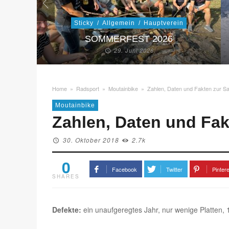
Sticky
/
Allgemein
/
Hauptverein
SOMMERFEST 2026
29. Juni 2026
Home
»
Radsport
»
Moutainbike
»
Zahlen, Daten und Fakten zur S
Moutainbike
Zahlen, Daten und Fak
30. Oktober 2018
2.7k
0
Facebook
Twitter
Pinter
SHARES
Defekte:
ein unaufgeregtes Jahr, nur wenige Platten, 1