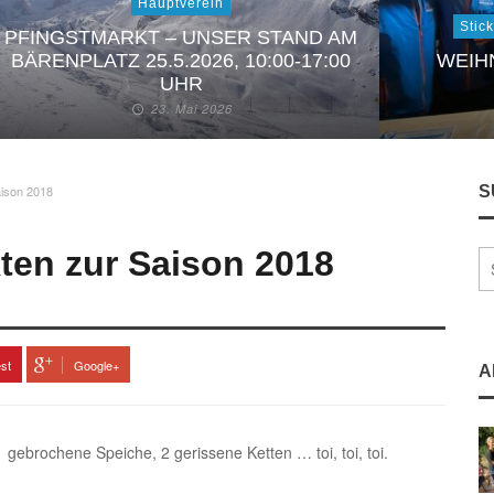
Hauptverein
Stic
PFINGSTMARKT – UNSER STAND AM
BÄRENPLATZ 25.5.2026, 10:00-17:00
WEIH
UHR
23. Mai 2026
aison 2018
S
ten zur Saison 2018
est
Google+
A
 gebrochene Speiche, 2 gerissene Ketten … toi, toi, toi.