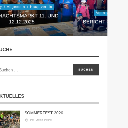
ky
/
Allgemein
/
Hauptverein
Alpin
/
Skischule
NACHTSMARKT 11. UND
12.12.2025
BERICHT SKIJUG
7. Dezember 2025
29. Nove
UCHE
KTUELLES
SOMMERFEST 2026
29. Juni 2026